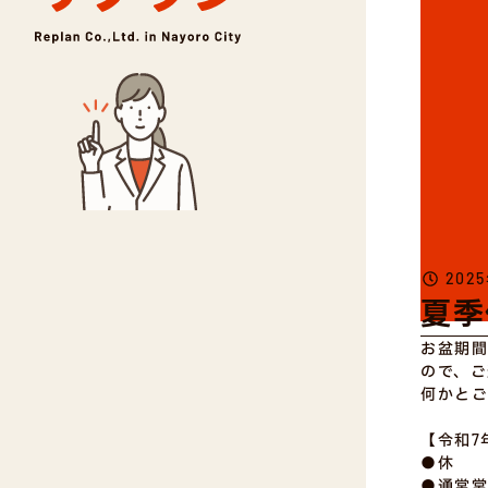
202
夏季
お盆期間
ので、ご
何かとご
【令和7
●休 業
●通常営