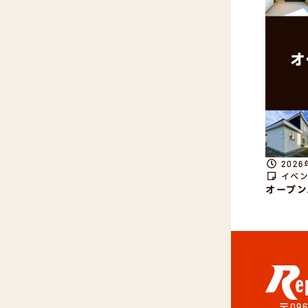
202
イベ
オープン
〒096