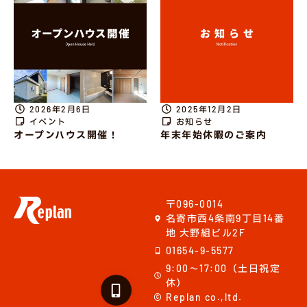
2026年2月6日
2025年12月2日
イベント
お知らせ
オープンハウス開催！
年末年始休暇のご案内
〒096-0014
名寄市西4条南9丁目14番
地 大野組ビル2F
01654-9-5577
9:00～17:00（土日祝定
休）
© Replan co.,ltd.