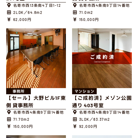
名寄市西13条南4丁目1-12
名寄市西4条南9丁目14番地
2LDK／64.8m2
71.0m2
62,000円
150,000円
事務所
マンション
【セール】大野ビル1F東
【ご成約済】メゾン公園
側 貸事務所
通り 403号室
名寄市西4条南9丁目14番地
名寄市西4条南9丁目14番地
71.70m2
3LDK／83.37m2
150,000円
92,000円