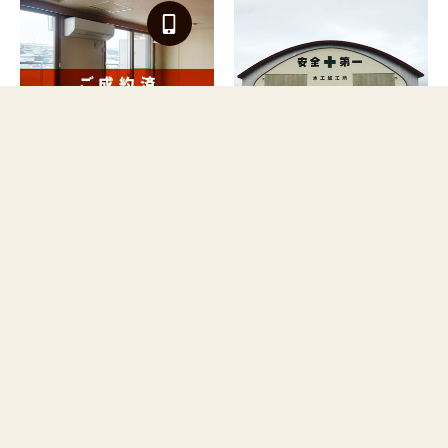
マンション
倉庫
【ご成約済】メゾン公園
第2倉庫
通り 401号室
名寄市字徳田233番地
630㎡（190.9坪）
名寄市西4条南9丁目14番地
176,000円
3LDK／72.25m2
92,000円
〒096-0014
名寄市西4条南9丁目14番