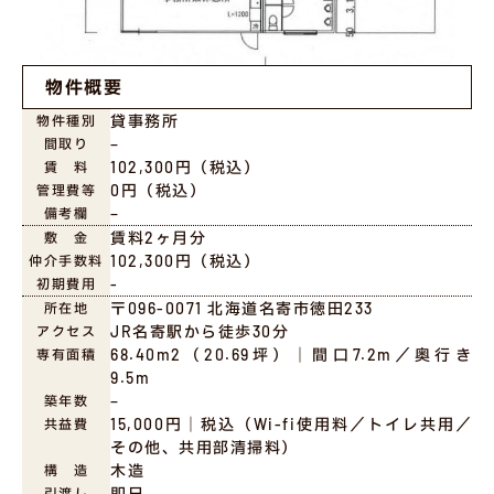
物件概要
貸事務所
物件種別
−
間取り
102,300円（税込）
賃 料
0円（税込）
管理費等
−
備考欄
賃料2ヶ月分
敷 金
102,300円（税込）
仲介手数料
-
初期費用
〒096-0071 北海道名寄市徳田233
所在地
JR名寄駅から徒歩30分
アクセス
68.40m2（20.69坪）｜間口7.2m／奥行き
専有面積
9.5m
−
築年数
15,000円｜税込（Wi-fi使用料／トイレ共用／
共益費
その他、共用部清掃料）
木造
構 造
即日
引渡し