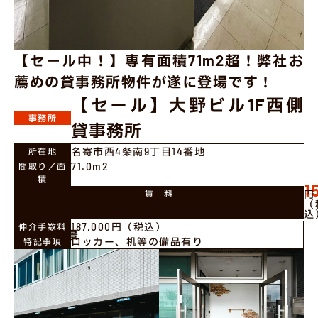
【セール中！】専有面積71m2超！弊社お
薦めの貸事務所物件が遂に登場です！
【セール】大野ビル1F西側
事務所
貸事務所
名寄市西4条南9丁目14番地
所在地
71.0m2
間取り／面
積
1
賃 料
円
（
込
187,000円（税込）
仲介手数料
物件風景
ロッカー、机等の備品有り
特記事項