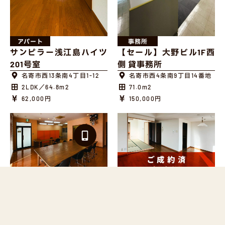
アパート
事務所
サンピラー浅江島ハイツ
【セール】大野ビル1F西
201号室
側 貸事務所
名寄市西13条南4丁目1-12
名寄市西4条南9丁目14番地
2LDK／64.8m2
71.0m2
62,000円
150,000円
事務所
マンション